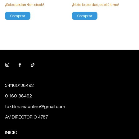
¡Solo quedan
4
en stock!
¡No te lo pierdas, es el último!
541160138492
01160138492
textilmaniaonline@gmail.com
AV DIRECTORIO 4787
INICIO