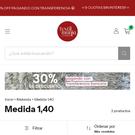
⭐️ 9 CUOTAS SIN INTERES!! ⭐️
% OFF PAGANDO CON TRANSFERENCIA 🤩
0
Inicio
>
Redonda
>
Medida 1,40
Medida 1,40
2 productos
Ordenar por:
Filtrar
Más vendidos