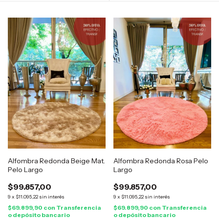
Alfombra Redonda Beige Mat.
Alfombra Redonda Rosa Pelo
Pelo Largo
Largo
$99.857,00
$99.857,00
9
x
$11.095,22
sin interés
9
x
$11.095,22
sin interés
$69.899,90
con
Transferencia
$69.899,90
con
Transferencia
o depósito bancario
o depósito bancario