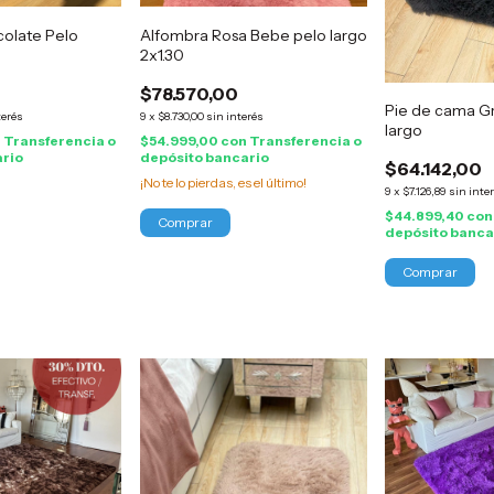
olate Pelo
Alfombra Rosa Bebe pelo largo
2x1.30
$78.570,00
Pie de cama Gr
terés
9
x
$8.730,00
sin interés
largo
n
Transferencia o
$54.999,00
con
Transferencia o
ario
depósito bancario
$64.142,00
¡No te lo pierdas, es el último!
9
x
$7.126,89
sin inte
$44.899,40
con
depósito banca