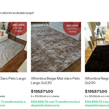
 alfombras de pelo largo!!
Claro Pelo Largo
Alfombra Beige Mat claro Pelo
Alfombra Negr
Largo 2x2.30
2x2.30
$135.571,00
$135.571,00
terés
9
x
$15.063,44
sin interés
9
x
$15.063,44
sin int
n
Transferencia o
$94.899,70
con
Transferencia o
$94.899,70
con
ario
depósito bancario
depósito banca