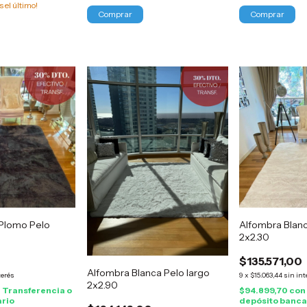
s el último!
 Plomo Pelo
Alfombra Blan
2x2.30
$135.571,00
Alfombra Blanca Pelo largo
terés
9
x
$15.063,44
sin int
2x2.90
n
Transferencia o
$94.899,70
con
ario
depósito banca