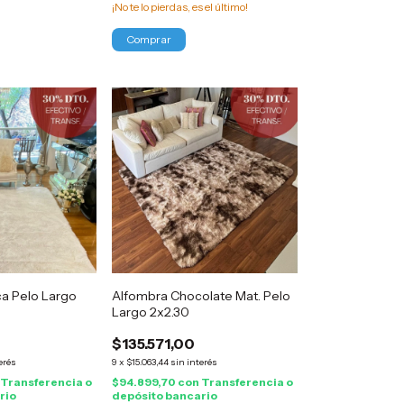
¡No te lo pierdas, es el último!
ca Pelo Largo
Alfombra Chocolate Mat. Pelo
Largo 2x2.30
$135.571,00
erés
9
x
$15.063,44
sin interés
Transferencia o
$94.899,70
con
Transferencia o
rio
depósito bancario