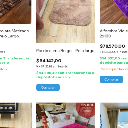
olate Matizado
Alfombra Viole
Pelo Largo
2x1.30
$78.570,00
Pie de cama Beige - Pelo largo
erés
9
x
$8.730,00
sin inte
on
Transferencia
$54.999,00
con
$64.142,00
cario
depósito banca
9
x
$7.126,89
sin interés
stock!
¡No te lo pierdas, e
$44.899,40
con
Transferencia o
depósito bancario