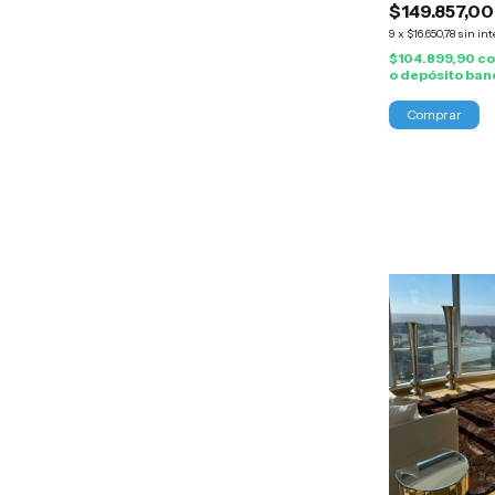
$149.857,00
9
x
$16.650,78
sin int
$104.899,90
c
o depósito ban