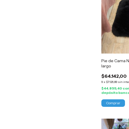
Pie de Cama N
largo
$64.142,00
9
x
$7.126,89
sin int
$44.899,40
co
depósito banc