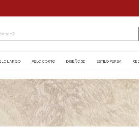

ELO LARGO
PELO CORTO
DISEÑO 3D
ESTILO PERSA
RE