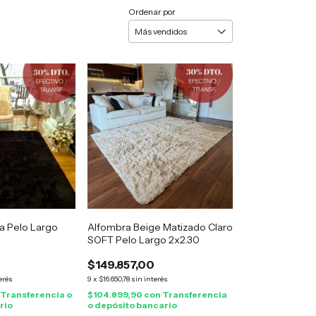
Ordenar por
a Pelo Largo
Alfombra Beige Matizado Claro
SOFT Pelo Largo 2x2.30
$149.857,00
erés
9
x
$16.650,78
sin interés
Transferencia o
$104.899,90
con
Transferencia
rio
o depósito bancario