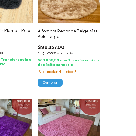
is Plomo - Pelo
Alfombra Redonda Beige Mat.
Pelo Largo
$99.857,00
rés
9
x
$11.095,22
sin interés
Transferencia o
$69.899,90
con
Transferencia o
rio
depósito bancario
¡Solo quedan
4
en stock!