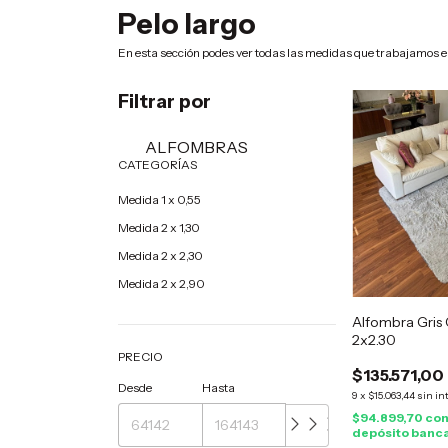
Pelo largo
En esta sección podes ver todas las medidas que trabajamos en
Filtrar por
ALFOMBRAS
CATEGORÍAS
Medida 1 x 0,55
Medida 2 x 1,30
Medida 2 x 2,30
Medida 2 x 2,90
Alfombra Gris 
2x2.30
PRECIO
$135.571,00
Desde
Hasta
9
x
$15.063,44
sin in
$94.899,70
co
depósito banc