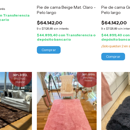
Pie de cama Beige Mat. Claro -
Pie de cama Gr
erés
Pelo largo
Pelo largo
on
Transferencia
cario
$64.142,00
$64.142,00
9
x
$7.126,89
sin interés
9
x
$7.126,89
sin inte
$44.899,40
con
Transferencia o
$44.899,40
con
depósito bancario
depósito banca
¡Solo quedan
2
en s