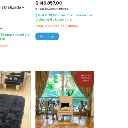
$149.857,00
is Matizada -
9
x
$16.650,78
sin interés
$104.899,90
con
Transferencia
o depósito bancario
¡No te lo pierdas, es el último!
rés
Transferencia o
rio
tock!