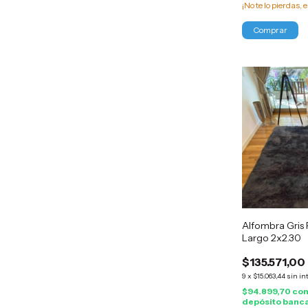
¡No te lo pierdas, e
Alfombra Gris
Largo 2x2.30
$135.571,00
9
x
$15.063,44
sin in
$94.899,70
co
depósito banc