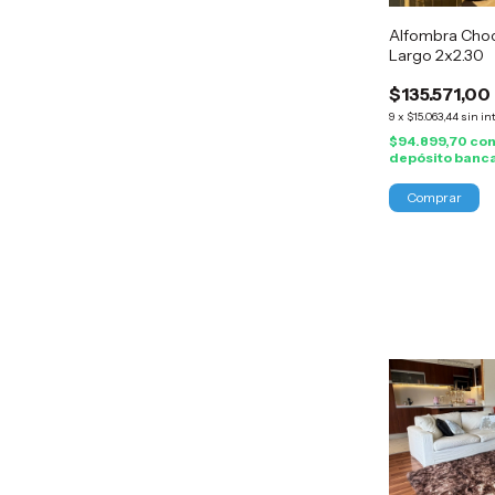
Alfombra Choc
Largo 2x2.30
$135.571,00
9
x
$15.063,44
sin in
$94.899,70
co
depósito banc