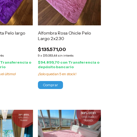
ta Pelo largo
Alfombra Rosa Chicle Pelo
Largo 2x2.30
$135.571,00
rés
9
x
$15.063,44
sin interés
Transferencia o
$94.899,70
con
Transferencia o
rio
depósito bancario
s el último!
¡Solo quedan
5
en stock!