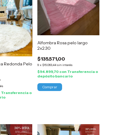
Alfombra Rosa pelo largo
2x2.30
$135.571,00
ca Redonda Pelo
9
x
$15.063,44
sin interés
$94.899,70
con
Transferencia o
depósito bancario
0
rés
n
Transferencia o
rio