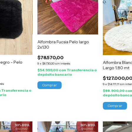
Alfombra Fucsia Pelo largo
2x1.30
$78.570,00
egro - Pelo
Alfombra Blan
9
x
$8.730,00
sin interés
Largo 1..80 mt
$54.999,00
con
Transferencia o
depósito bancario
$127.000,0
erés
9
x
$14.111,11
sin inte
n
Transferencia o
$88.900,00
co
ario
depósito banca