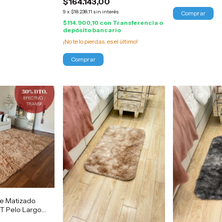
$164.143,00
9
x
$18.238,11
sin interés
$114.900,10
con
Transferencia o
depósito bancario
¡No te lo pierdas, es el último!
e Matizado
T Pelo Largo