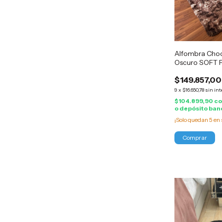
Alfombra Choc
Oscuro SOFT 
2x2.30
$149.857,00
9
x
$16.650,78
sin int
$104.899,90
c
o depósito ban
¡Solo quedan
5
en 