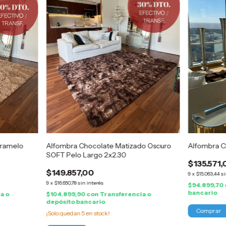
aramelo
Alfombra Chocolate Matizado Oscuro
Alfombra C
SOFT Pelo Largo 2x2.30
$135.571,
$149.857,00
9
x
$15.063,44
si
9
x
$16.650,78
sin interés
$94.899,70
bancario
a o
$104.899,90
con
Transferencia o
depósito bancario
¡Solo quedan
5
en stock!