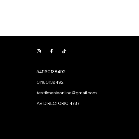
541160138492
01160138492
textilmaniaonline@gmail.com
AV DIRECTORIO 4787