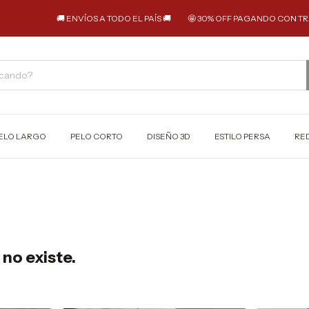
🚚 ENVÍOS A TODO EL PAÍS 🚚
🤩 30% OFF PAGANDO CON TRANSFERE
ELO LARGO
PELO CORTO
DISEÑO 3D
ESTILO PERSA
RE
no existe.
.