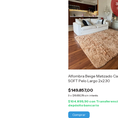
Alfombra Beige Matizado C
SOFT Pelo Largo 2x2.30
$149.857,00
9
x
$16.650,78
sin interés
$104.899,90
con
Transferenci
depósito bancario