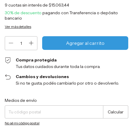
9
cuotas sin interés de
$15.063,44
30% de descuento
pagando con Transferencia o depósito
bancario
Ver más detalles
Compra protegida
Tus datos cuidados durante toda la compra.
Cambios y devoluciones
Si no te gusta, podés cambiarlo por otro o devolverlo.
Entregas para el CP:
Cambiar CP
Medios de envío
Calcular
No sé mi código postal