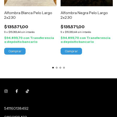
Alfombra Blanca Pelo Largo
Alfombra Negra Pelo Largo
2x2.30
2x2.30
$135.571,00
$135.571,00
9
x
$15.063,44
sin interés
9
x
$15.063,44
sin interés
$94.899,70
con
Transferencia
$94.899,70
con
Transferencia
o depósito bancario
o depósito bancario
541160138492