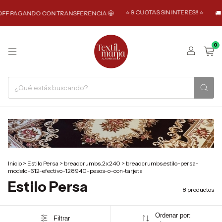
⭐️ 9 CUOTAS SIN INTERES!! ⭐️
PAGANDO CON TRANSFERENCIA 🤩
🚚 ENVÍO
0
Inicio
>
Estilo Persa
>
breadcrumbs.2x240
>
breadcrumbs.estilo-persa-
modelo-612-efectivo-128940-pesos-o-con-tarjeta
Estilo Persa
8 productos
Ordenar por:
Filtrar