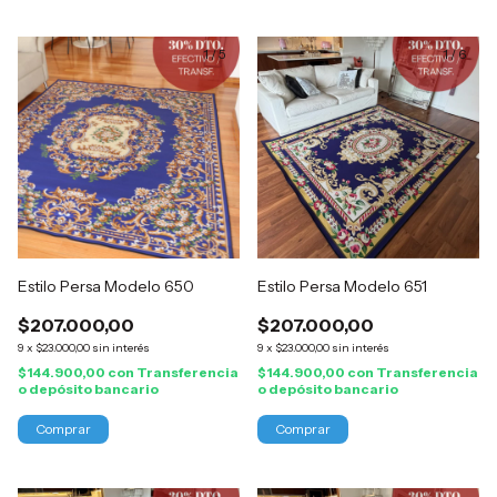
1
/
5
1
/
6
Estilo Persa Modelo 650
Estilo Persa Modelo 651
$207.000,00
$207.000,00
9
x
$23.000,00
sin interés
9
x
$23.000,00
sin interés
$144.900,00
con
Transferencia
$144.900,00
con
Transferencia
o depósito bancario
o depósito bancario