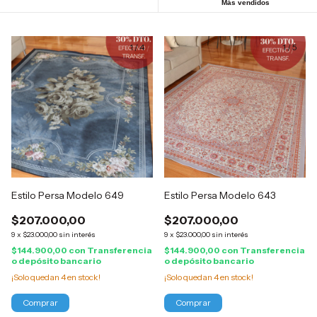
Más vendidos
1
/
4
1
/
5
Estilo Persa Modelo 649
Estilo Persa Modelo 643
$207.000,00
$207.000,00
9
x
$23.000,00
sin interés
9
x
$23.000,00
sin interés
$144.900,00
con
Transferencia
$144.900,00
con
Transferencia
o depósito bancario
o depósito bancario
¡Solo quedan
4
en stock!
¡Solo quedan
4
en stock!