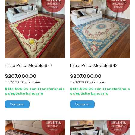
1
/
6
1
/
5
Estilo Persa Modelo 647
Estilo Persa Modelo 642
$207.000,00
$207.000,00
9
x
$23.000,00
sin interés
9
x
$23.000,00
sin interés
$144.900,00
con
Transferencia
$144.900,00
con
Transferencia
o depósito bancario
o depósito bancario
1
/
5
1
/
5