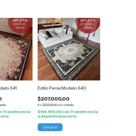
odelo 641
Estilo Persa Modelo 640
0
$207.000,00
terés
9
x
$23.000,00
sin interés
n
Transferencia
$144.900,00
con
Transferencia
cario
o depósito bancario