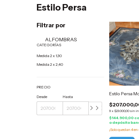
Estilo Persa
Filtrar por
ALFOMBRAS
CATEGORÍAS
Medida 2 x 1,30
Medida 2 x 2,40
PRECIO
Estilo Persa 
Desde
Hasta
$207.000,0
9
x
$23.000,00
sin in
$144.900,00
c
o depósito ban
¡Solo quedan
4
en 