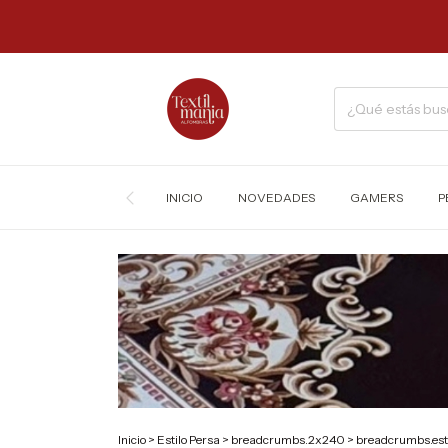
INICIO
NOVEDADES
GAMERS
P
Inicio
>
Estilo Persa
>
breadcrumbs.2x240
>
breadcrumbs.est