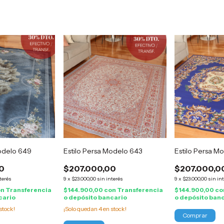
Modelo 649
Estilo Persa Modelo 643
Estilo Persa M
0
$207.000,00
$207.000,0
terés
9
x
$23.000,00
sin interés
9
x
$23.000,00
sin in
on
Transferencia
$144.900,00
con
Transferencia
$144.900,00
co
cario
o depósito bancario
o depósito ban
stock!
¡Solo quedan
4
en stock!