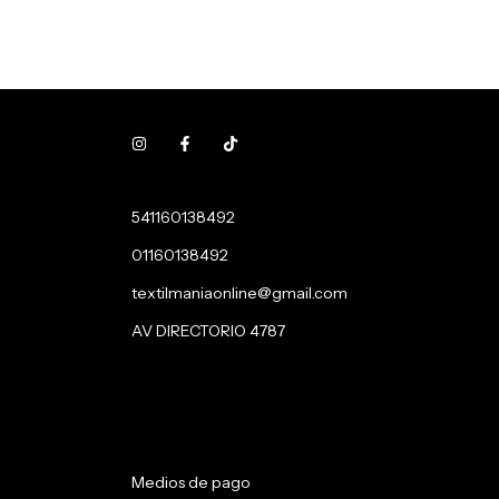
541160138492
01160138492
textilmaniaonline@gmail.com
AV DIRECTORIO 4787
Medios de pago