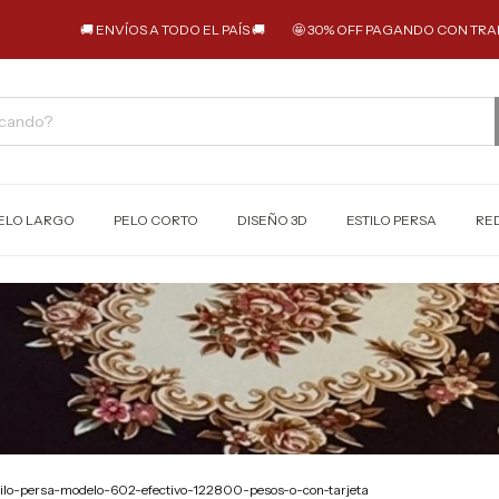
🚚 ENVÍOS A TODO EL PAÍS 🚚
🤩 30% OFF PAGANDO CON TRANSFERENC
ELO LARGO
PELO CORTO
DISEÑO 3D
ESTILO PERSA
RE
ilo-persa-modelo-602-efectivo-122800-pesos-o-con-tarjeta