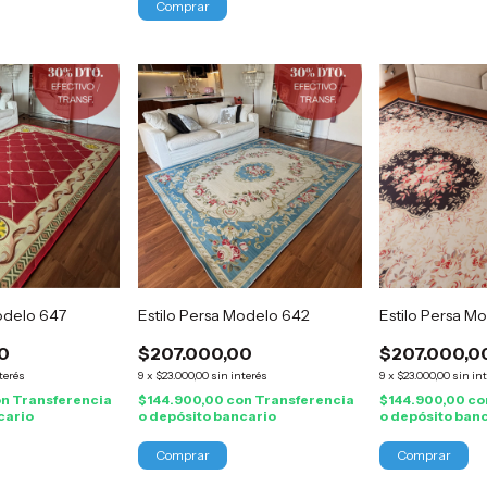
odelo 647
Estilo Persa Modelo 642
Estilo Persa M
0
$207.000,00
$207.000,0
terés
9
x
$23.000,00
sin interés
9
x
$23.000,00
sin in
on
Transferencia
$144.900,00
con
Transferencia
$144.900,00
co
cario
o depósito bancario
o depósito ban