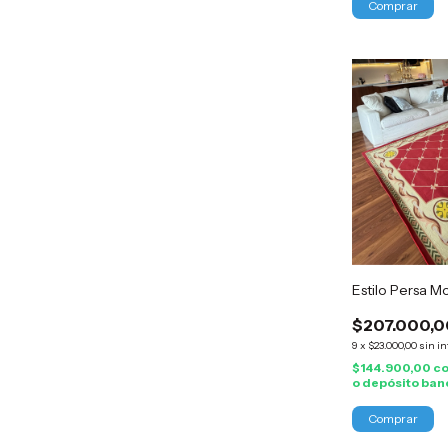
Estilo Persa M
$207.000,0
9
x
$23.000,00
sin in
$144.900,00
c
o depósito ban