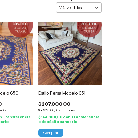
odelo 650
Estilo Persa Modelo 651
0
$207.000,00
terés
9
x
$23.000,00
sin interés
n
Transferencia
$144.900,00
con
Transferencia
cario
o depósito bancario